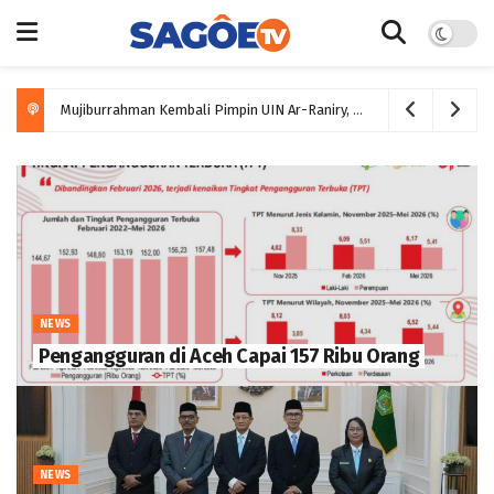
Mujiburrahman Kembali Pimpin UIN Ar-Raniry, Ditantang Bawa Perubahan dalam 100 Hari
SENI
Ketika Banyak Orang Mengeluh, SPS Revival
Memilih Membangun
NEWS