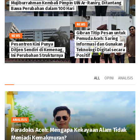
MTsN 2 Banda Aceh Luncurkan Tujuh Buku Karya Siswa dan
Guru, Cetak Generasi Penulis Sejak Dini
NEWS
ANALISIS
USK Jajaki Kolaborasi
Paradoks Aceh: Mengapa
dengan Mubadala Energy,
Kekayaan Alam Tidak
Fokus Pengembangan SDM
Menjadi Kemakmuran?
dan Mahasiswa
ALL
OPINI
ANALISIS
ANALISIS
Paradoks Aceh: Mengapa Kekayaan Alam Tidak
Menjadi Kemakmuran?