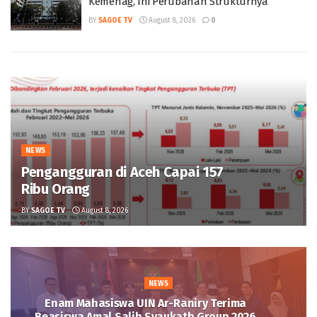
Kemenag, Ini Perubahan Strukturnya
BY
SAGOE TV
August 8, 2026
0
NEWS
Pengangguran di Aceh Capai 157
Ribu Orang
BY
SAGOE TV
August 8, 2026
NEWS
Enam Mahasiswa UIN Ar-Raniry Terima
Beasiswa Amal Salih Syaukath Group 2026