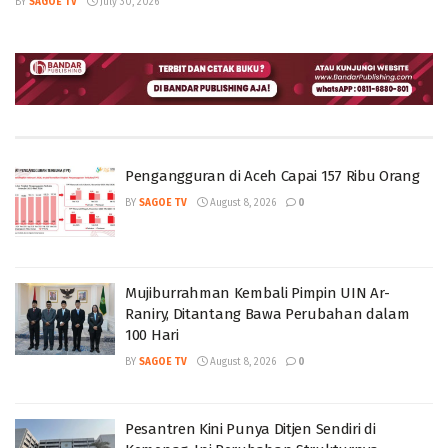
BY
SAGOE TV
July 30, 2026
Pengangguran di Aceh Capai 157 Ribu Orang
BY
SAGOE TV
August 8, 2026
0
Mujiburrahman Kembali Pimpin UIN Ar-
Raniry, Ditantang Bawa Perubahan dalam
100 Hari
BY
SAGOE TV
August 8, 2026
0
Pesantren Kini Punya Ditjen Sendiri di