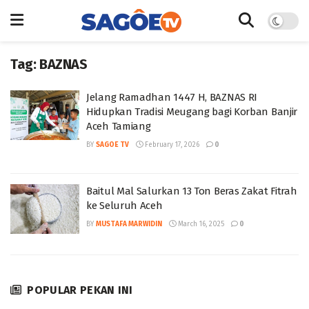
Tag:
BAZNAS
Jelang Ramadhan 1447 H, BAZNAS RI
Hidupkan Tradisi Meugang bagi Korban Banjir
Aceh Tamiang
BY
SAGOE TV
February 17, 2026
0
Baitul Mal Salurkan 13 Ton Beras Zakat Fitrah
ke Seluruh Aceh
BY
MUSTAFA MARWIDIN
March 16, 2025
0
POPULAR PEKAN INI