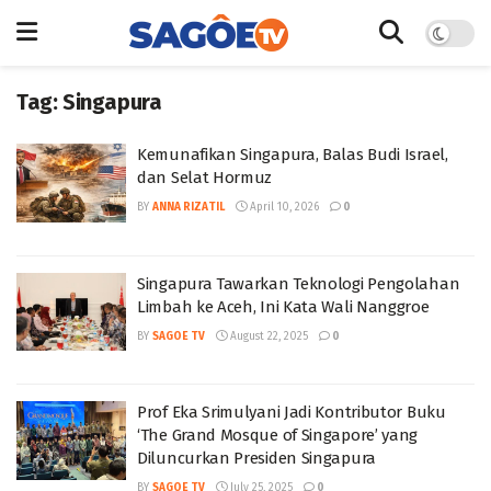
Tag:
Singapura
Kemunafikan Singapura, Balas Budi Israel,
dan Selat Hormuz
BY
ANNA RIZATIL
April 10, 2026
0
Singapura Tawarkan Teknologi Pengolahan
Limbah ke Aceh, Ini Kata Wali Nanggroe
BY
SAGOE TV
August 22, 2025
0
Prof Eka Srimulyani Jadi Kontributor Buku
‘The Grand Mosque of Singapore’ yang
Diluncurkan Presiden Singapura
BY
SAGOE TV
July 25, 2025
0