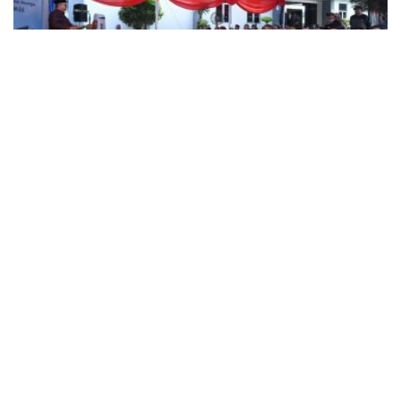
NEWS
Pemerintah Sebar 5,5 Juta Buku Bacaan Bermutu untuk
Perkuat Literasi Anak Indonesia
BY
SAGOE TV
August 5, 2026
NEWS