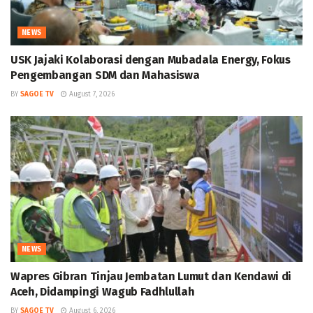
NEWS
USK Jajaki Kolaborasi dengan Mubadala Energy, Fokus
Pengembangan SDM dan Mahasiswa
BY
SAGOE TV
August 7, 2026
NEWS
Wapres Gibran Tinjau Jembatan Lumut dan Kendawi di
Aceh, Didampingi Wagub Fadhlullah
BY
SAGOE TV
August 6, 2026