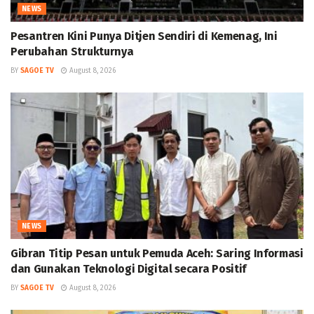
NEWS
Pesantren Kini Punya Ditjen Sendiri di Kemenag, Ini
Perubahan Strukturnya
BY
SAGOE TV
August 8, 2026
NEWS
Gibran Titip Pesan untuk Pemuda Aceh: Saring Informasi
dan Gunakan Teknologi Digital secara Positif
BY
SAGOE TV
August 8, 2026