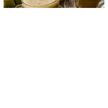
NEWS
Sangerday Fest 2026 Digelar di Museum Tsunami Aceh,
Ini Jadwal dan Rangkaian Acaranya
BY
SAGOE TV
August 5, 2026
NEWS