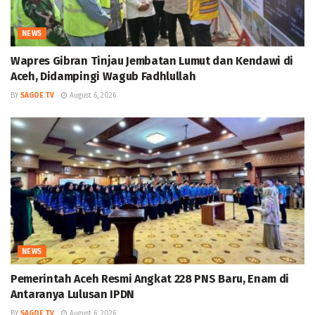
NEWS
Wapres Gibran Tinjau Jembatan Lumut dan Kendawi di
Aceh, Didampingi Wagub Fadhlullah
BY
SAGOE TV
August 6, 2026
NEWS
Pemerintah Aceh Resmi Angkat 228 PNS Baru, Enam di
Antaranya Lulusan IPDN
BY
SAGOE TV
August 6, 2026