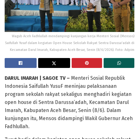
Wagub Aceh Fadhlullah mendampingi kunjungan kerja Menteri Sosial (Mensos)
Saifullah Yusuf dalam kegiatan Open House Sekolah Rakyat Sentra Darussa'adah di
Kecamatan Darul Imarah, Kabupaten Aceh Besar, Senin (8/6/2026). Foto: Adpim
DARUL IMARAH | SAGOE TV –
Menteri Sosial Republik
Indonesia Saifullah YusuF meninjau pelaksanaan
program sekolah rakyat sekaligus menghadiri kegiatan
open house di Sentra Darussa’adah, Kecamatan Darul
Imarah, Kabupaten Aceh Besar, Senin (8/6). Dalam
kunjungan itu, Mensos didampingi Wakil Gubernur Aceh
Fadhlullah.