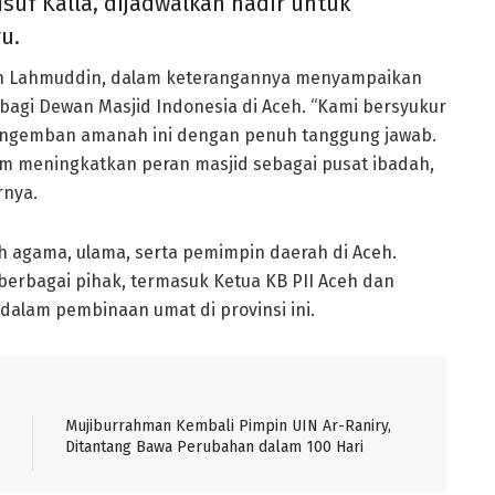
usuf Kalla, dijadwalkan hadir untuk
u.
ddin Lahmuddin, dalam keterangannya menyampaikan
bagi Dewan Masjid Indonesia di Aceh. “Kami bersyukur
engemban amanah ini dengan penuh tanggung jawab.
am meningkatkan peran masjid sebagai pusat ibadah,
rnya.
koh agama, ulama, serta pemimpin daerah di Aceh.
erbagai pihak, termasuk Ketua KB PII Aceh dan
dalam pembinaan umat di provinsi ini.
Mujiburrahman Kembali Pimpin UIN Ar-Raniry,
Ditantang Bawa Perubahan dalam 100 Hari