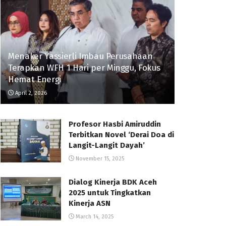
Menaker Yassierli Imbau Perusahaan
Terapkan WFH 1 Hari per Minggu, Fokus
Hemat Energi
April 2, 2026
Profesor Hasbi Amiruddin
Terbitkan Novel ‘Derai Doa di
Langit-Langit Dayah’
November 15, 2025
Dialog Kinerja BDK Aceh
2025 untuk Tingkatkan
Kinerja ASN
March 14, 2025