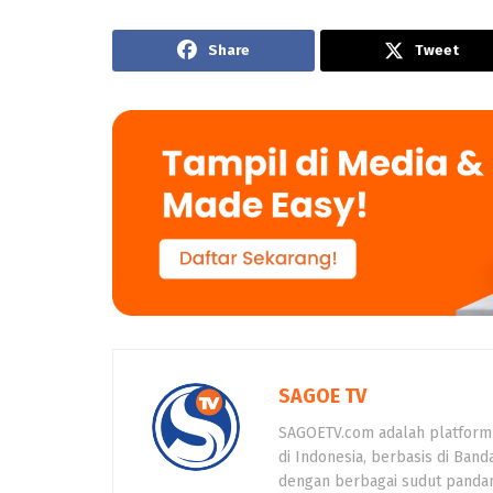
Share
Tweet
SAGOE TV
SAGOETV.com adalah platform
di Indonesia, berbasis di Band
dengan berbagai sudut panda