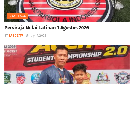
OLAHRAGA
Persiraja Mulai Latihan 1 Agustus 2026
BY
SAGOE TV
July 19, 2026
OLAHRAGA
Muhammad Mizaj Maheer Raih Medali Emas di
Taekwondo Aceh Student Championship 2.0
BY
SAGOE TV
July 8, 2026