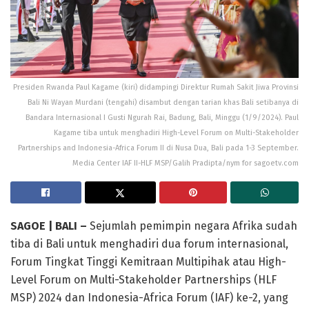
Presiden Rwanda Paul Kagame (kiri) didampingi Direktur Rumah Sakit Jiwa Provinsi
Bali Ni Wayan Murdani (tengahi) disambut dengan tarian khas Bali setibanya di
Bandara Internasional I Gusti Ngurah Rai, Badung, Bali, Minggu (1/9/2024). Paul
Kagame tiba untuk menghadiri High-Level Forum on Multi-Stakeholder
Partnerships and Indonesia-Africa Forum II di Nusa Dua, Bali pada 1-3 September.
Media Center IAF II-HLF MSP/Galih Pradipta/nym for sagoetv.com
SAGOE | BALI –
Sejumlah pemimpin negara Afrika sudah
tiba di Bali untuk menghadiri dua forum internasional,
Forum Tingkat Tinggi Kemitraan Multipihak atau High-
Level Forum on Multi-Stakeholder Partnerships (HLF
MSP) 2024 dan Indonesia-Africa Forum (IAF) ke-2, yang