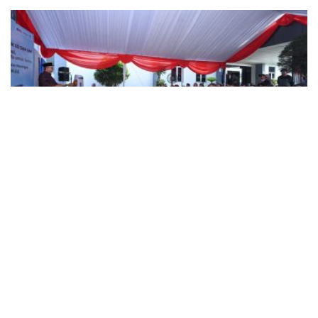
NEWS
Pemerintah Sebar 5,5 Juta Buku Bacaan Bermutu untuk
Perkuat Literasi Anak Indonesia
BY
SAGOE TV
August 5, 2026