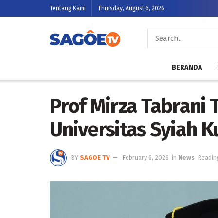
Tentang Kami
Thursday, August 6, 2026
BERANDA
Prof Mirza Tabrani 
Universitas Syiah K
BY
SAGOE TV
February 6, 2026
in
News
Readin