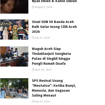
Nyak Dhien & Kahlil Gibran
August 6, 2026
Siswi SDN 50 Banda Aceh
Raih Gelar Inong Cilik Aceh
2026
July 31, 2026
Wagub Aceh Siap
Tindaklanjuti Sengketa
Pulau di Singkil hingga
Pungli Rumah Duafa
June 30, 2026
SPS Revival Usung
“Meutaloe”: Ketika Bunyi,
Manusia, dan Gagasan
Saling Menaut
July 31, 2026