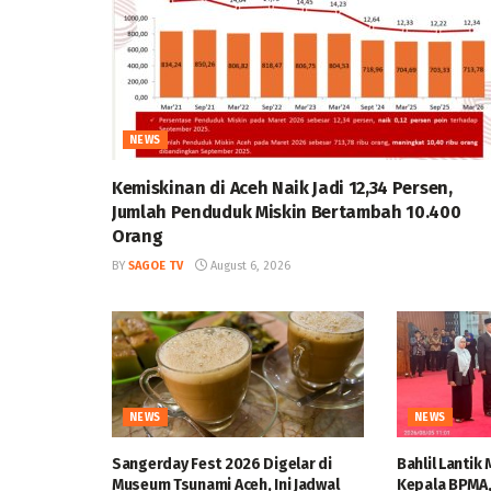
NEWS
Kemiskinan di Aceh Naik Jadi 12,34 Persen,
Jumlah Penduduk Miskin Bertambah 10.400
Orang
BY
SAGOE TV
August 6, 2026
NEWS
NEWS
Sangerday Fest 2026 Digelar di
Bahlil Lantik
Museum Tsunami Aceh, Ini Jadwal
Kepala BPMA,