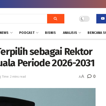
NEWS
PODCAST
BISNIS
ANALISIS
BENCANA S
Terpilih sebagai Rektor
uala Periode 2026-2031
A
0
g Time: 2 mins read
A