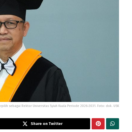
erpilih sebagai Rektor Universitas Syiah Kuala Periode 2026-2031. Foto: dok. USK
Share on Twitter