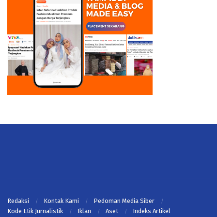
Redaksi
Kontak Kami
Pedoman Media Siber
Kode Etik Jurnalistik
Iklan
Aset
Indeks Artikel