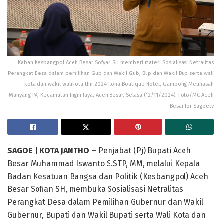
Kaban Kesbangpol Aceh Besar Sofyan SH memberi materi Sosialisasi Netralitas
Perangkat Desa dalam pemilihan Gub dan Wakil Gub, Bup dan Wakil Bup serta wali
kota dan wakil walikota thn 2024 Ilona Boutique Hotel, Gampong Meunasah
Manyang PA, Kecamatan Ingin Jaya, Aceh Besar, Selasa (12/11/2024). Foto/MC Aceh
Besar for Sagoetv
SAGOE | KOTA JANTHO –
Penjabat (Pj) Bupati Aceh
Besar Muhammad Iswanto S.STP, MM, melalui Kepala
Badan Kesatuan Bangsa dan Politik (Kesbangpol) Aceh
Besar Sofian SH, membuka Sosialisasi Netralitas
Perangkat Desa dalam Pemilihan Gubernur dan Wakil
Gubernur, Bupati dan Wakil Bupati serta Wali Kota dan