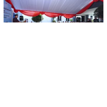
NEWS
Pemerintah Sebar 5,5 Juta Buku Bacaan Bermutu untuk
Perkuat Literasi Anak Indonesia
BY
SAGOE TV
August 5, 2026