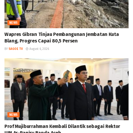
NEWS
Wapres Gibran Tinjau Pembangunan Jembatan Kuta
Blang, Progres Capai 80,5 Persen
BY
SAGOE TV
August 6, 2026
NEWS
Prof Mujiburrahman Kembali Dilantik sebagai Rektor
UIN Ar-Raniry Banda Aceh