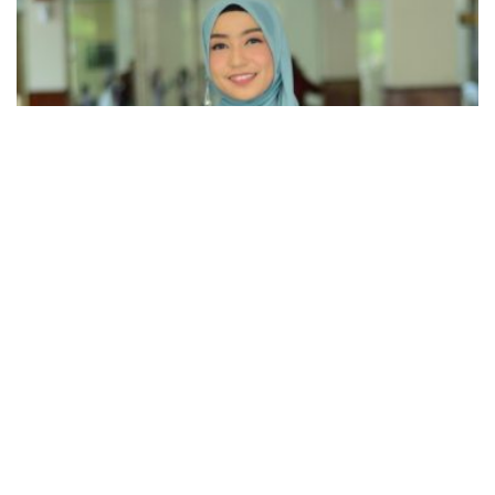
NEWS
Kisah Alumni FKep USK Lolos Program G to G Jerman,
Berkarier di Rumah Sakit Heidelberg
BY
SAGOE TV
August 4, 2026