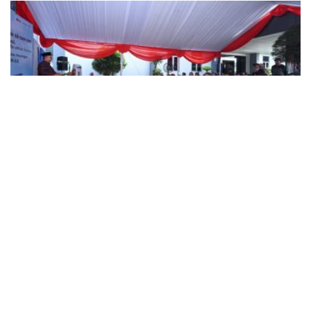
NEWS
Pemerintah Sebar 5,5 Juta Buku Bacaan Bermutu untuk
Perkuat Literasi Anak Indonesia
BY
SAGOE TV
August 5, 2026