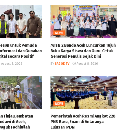
NEWS
 Pesan untuk Pemuda
MTsN 2 Banda Aceh Luncurkan Tujuh
 Informasi dan Gunakan
Buku Karya Siswa dan Guru, Cetak
ital secara Positif
Generasi Penulis Sejak Dini
August 8, 2026
BY
SAGOE TV
August 8, 2026
NEWS
n Tinjau Jembatan
Pemerintah Aceh Resmi Angkat 228
ndawi di Aceh,
PNS Baru, Enam di Antaranya
agub Fadhlullah
Lulusan IPDN