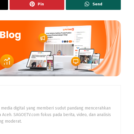
Pin
Send
 media digital yang memberi sudut pandang mencerahkan
a Aceh. SAGOETV.com fokus pada berita, video, dan analisis
ng moderat.