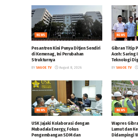
NEWS
NEWS
Pesantren Kini Punya Ditjen Sendiri
Gibran Titip
di Kemenag, Ini Perubahan
Aceh: Saring
Strukturnya
Teknologi Dig
BY
SAGOE TV
August 8, 2026
BY
SAGOE TV
NEWS
NEWS
USK Jajaki Kolaborasi dengan
Wapres Gibra
Mubadala Energy, Fokus
Lumut dan Ke
Pengembangan SDM dan
Didampingi W