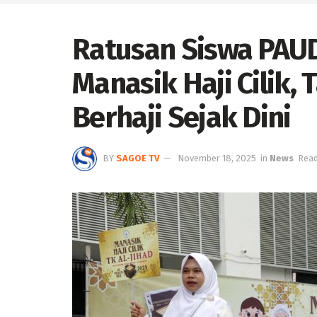
Ratusan Siswa PAUD
Manasik Haji Cilik
Berhaji Sejak Dini
BY
SAGOE TV
November 18, 2025
in
News
Read