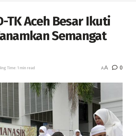
-TK Aceh Besar Ikuti
, Tanamkan Semangat
A
0
ing Time: 1 min read
A