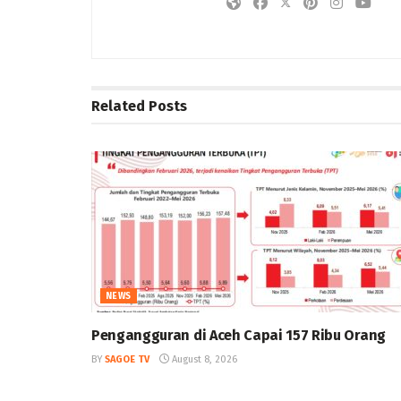
Related
Posts
NEWS
Pengangguran di Aceh Capai 157 Ribu Orang
BY
SAGOE TV
August 8, 2026