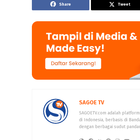
Share
Tweet
SAGOE TV
SAGOETV.com adalah platform
di Indonesia, berbasis di Band
dengan berbagai sudut panda