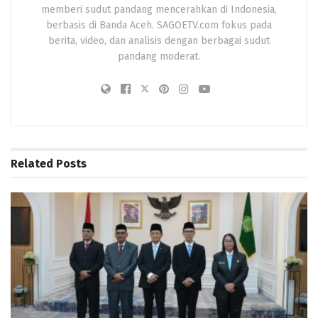
memberi sudut pandang mencerahkan di Indonesia,
berbasis di Banda Aceh. SAGOETV.com fokus pada
berita, video, dan analisis dengan berbagai sudut
pandang moderat.
Related
Posts