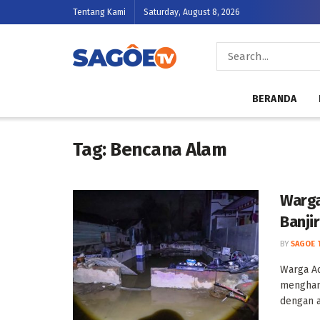
Tentang Kami
Saturday, August 8, 2026
BERANDA
Tag:
Bencana Alam
Warga
Banji
BY
SAGOE 
Warga Ac
menghan
dengan a