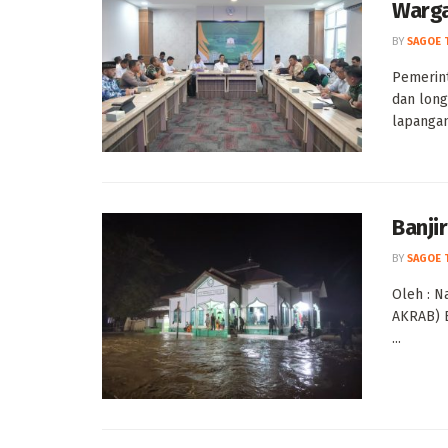
Warga
BY
SAGOE 
Pemerint
dan long
lapangan 
Banjir
BY
SAGOE 
Oleh : N
AKRAB) B
...