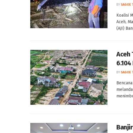
BY
SAGOE 
Koalisi 
Aceh, Ma
(AJI) Band
Aceh 
6.104
BY
SAGOE 
Bencana 
melanda
menimbul
Banji