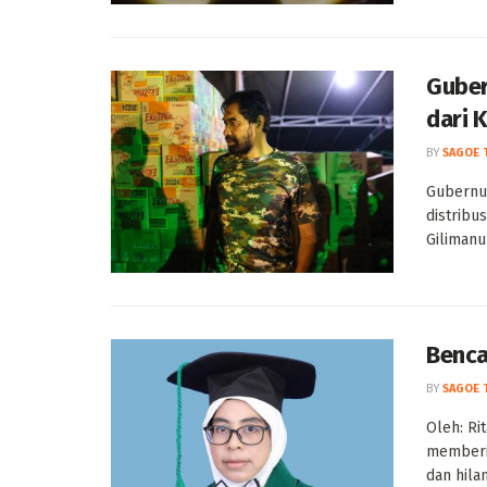
Guber
dari 
BY
SAGOE 
Gubernu
distribu
Gilimanu
Benca
BY
SAGOE 
Oleh: Ri
memberi
dan hilan