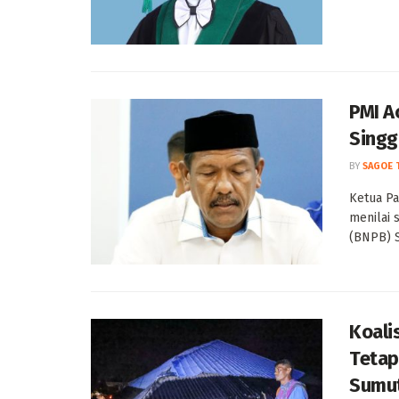
PMI A
Singg
BY
SAGOE 
Ketua Pa
menilai
(BNPB) S
Koali
Tetap
Sumut