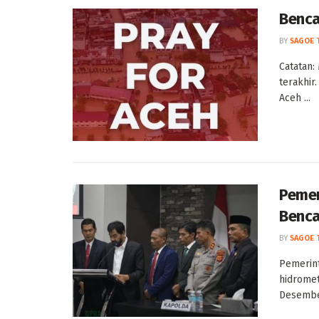
Benca
BY
SAGOE 
Catatan:
terakhir.
Aceh ...
Pemer
Benca
BY
SAGOE 
Pemerint
hidromet
Desember