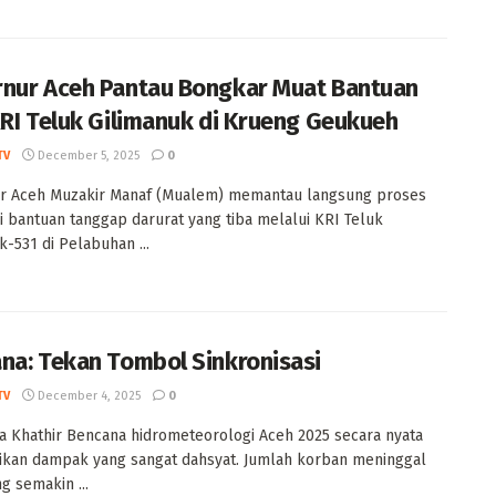
nur Aceh Pantau Bongkar Muat Bantuan
KRI Teluk Gilimanuk di Krueng Geukueh
TV
December 5, 2025
0
r Aceh Muzakir Manaf (Mualem) memantau langsung proses
si bantuan tanggap darurat yang tiba melalui KRI Teluk
k-531 di Pelabuhan ...
na: Tekan Tombol Sinkronisasi
TV
December 4, 2025
0
ta Khathir Bencana hidrometeorologi Aceh 2025 secara nyata
kan dampak yang sangat dahsyat. Jumlah korban meninggal
g semakin ...