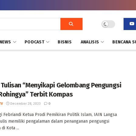
NEWS
PODCAST
BISNIS
ANALISIS
BENCANA S
k Tulisan “Menyikapi Gelombang Pengungsi
 Rohingya” Terbit Kompas
TV
December 28, 2023
0
gi Febriandi Ketua Prodi Pemikiran Politik Islam, IAIN Langsa
ulis memiliki pengalaman dalam penanganan pengungsi
di Kota ...