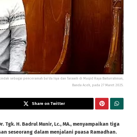
 bertindak sebagai penceramah ba’da Isya dan Tarawih di Masjid Raya Baiturrahman,
Banda Aceh, pada 27 Maret 2025.
Share on Twitter
. Tgk. H. Badrul Munir, Lc., MA., menyampaikan tiga
san seseorang dalam menjalani puasa Ramadhan.