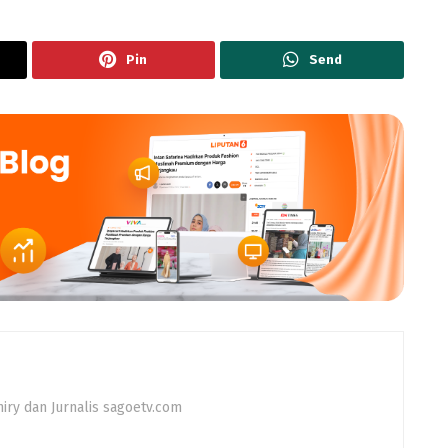
Pin
Send
iry dan Jurnalis sagoetv.com