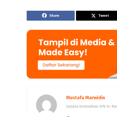
Share
Tweet
Mustafa Marwidin
Sarjana Komunikasi UIN Ar-Ran