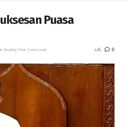
suksesan Puasa
A
0
s
Reading Time: 2 mins read
A