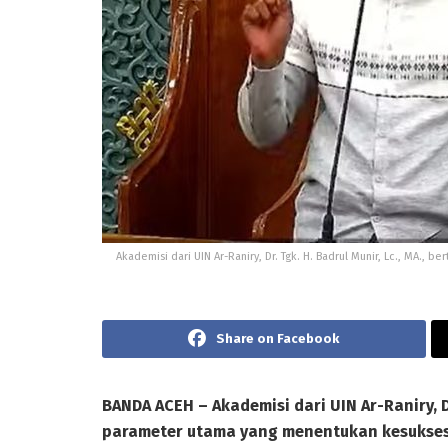
Akademisi dari UIN Ar-Raniry, Dr. Tgk. H. Badrul Munir, Lc., MA.,
Share on Facebook
BANDA ACEH – Akademisi dari UIN Ar-Raniry, Dr
parameter utama yang menentukan kesukse