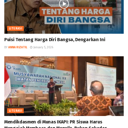
LITERASI
Puisi Tentang Harga Diri Bangsa, Dengarkan Ini
BY
ANNA RIZATIL
January 5, 2026
LITERASI
Mendikdasmen di Munas IKAPI: PR Siswa Harus