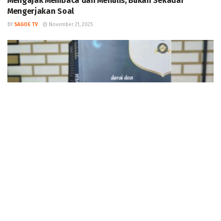
Mengajak Membaca dan Menulis, Bukan Sekadar
Mengerjakan Soal
BY
SAGOE TV
November 21, 2025
LITERASI
Profesor Hasbi Amiruddin Terbitkan Novel ‘Derai Doa di
Langit-Langit Dayah’
BY
SAGOE TV
November 15, 2025