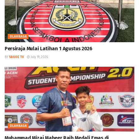
OLAHRAGA
Persiraja Mulai Latihan 1 Agustus 2026
BY
SAGOE TV
July 19, 2026
OLAHRAGA
Muhammad Mizaj Maheer Raih Medali Emas di