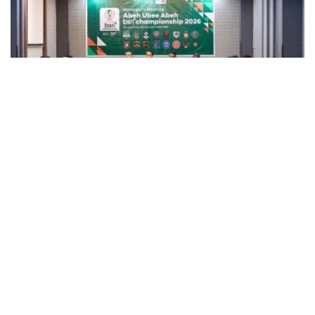
OLAHRAGA
Abeh Ubee Abeh BSN Championship 2026 Perebutkan
Hadiah Rp175 Juta, 16 Tim Siap Bertarung
BY
SAGOE TV
May 7, 2026