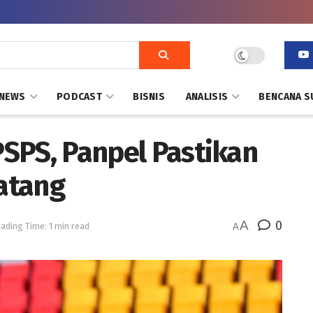
NEWS
PODCAST
BISNIS
ANALISIS
BENCANA S
 PSPS, Panpel Pastikan
atang
A
0
ading Time: 1 min read
A