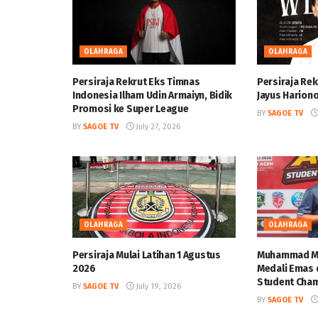
OLAHRAGA
OLAHRAGA
Persiraja Rekrut Eks Timnas
Persiraja Rek
Indonesia Ilham Udin Armaiyn, Bidik
Jayus Harion
Promosi ke Super League
BY
SAGOE TV
BY
SAGOE TV
July 27, 2026
OLAHRAGA
OLAHRAGA
Persiraja Mulai Latihan 1 Agustus
Muhammad Mi
2026
Medali Emas 
Student Cham
BY
SAGOE TV
July 19, 2026
BY
SAGOE TV