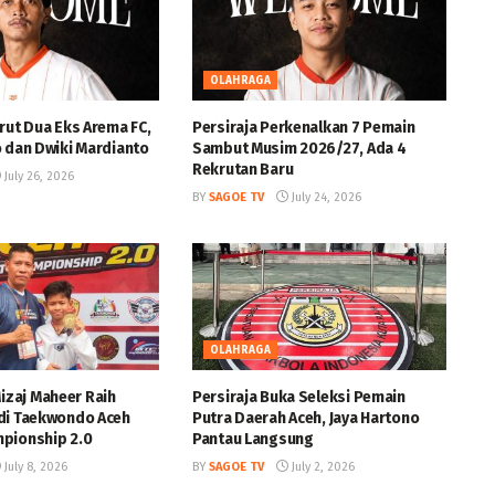
OLAHRAGA
rut Dua Eks Arema FC,
Persiraja Perkenalkan 7 Pemain
o dan Dwiki Mardianto
Sambut Musim 2026/27, Ada 4
Rekrutan Baru
July 26, 2026
BY
SAGOE TV
July 24, 2026
OLAHRAGA
zaj Maheer Raih
Persiraja Buka Seleksi Pemain
di Taekwondo Aceh
Putra Daerah Aceh, Jaya Hartono
pionship 2.0
Pantau Langsung
July 8, 2026
BY
SAGOE TV
July 2, 2026