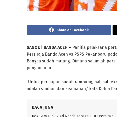
Share on Facebook
SAGOE | BANDA ACEH –
Panitia pelaksana per
Persiraja Banda Aceh vs PSPS Pekanbaru pada 
Bangsa sudah matang. Dimana sejumlah persia
pengamanan.
“Untuk persiapan sudah rampung, hal-hal tekn
adalah stadion dan keamanan,” kata Ketua Panp
BACA JUGA
Dek Gam Tunjuk Ari Nanda sebagai COO Persiraja,