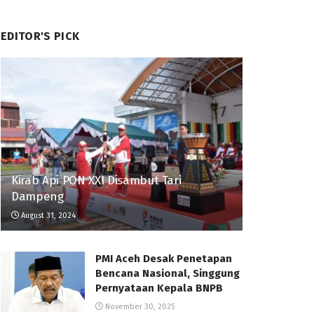
EDITOR'S PICK
Kirab Api PON XXI Disambut Tari
Dampeng
August 31, 2024
PMI Aceh Desak Penetapan
Bencana Nasional, Singgung
Pernyataan Kepala BNPB
November 30, 2025