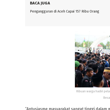
BACA JUGA
Pengangguran di Aceh Capai 157 Ribu Orang
Ribuan warga hadiri pela
Besa
“Antusiasme masyarakat sangat tinggi dalam m