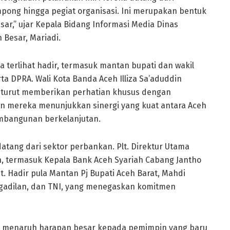
mpong hingga pegiat organisasi. Ini merupakan bentuk
ar,” ujar Kepala Bidang Informasi Media Dinas
 Besar, Mariadi.
a terlihat hadir, termasuk mantan bupati dan wakil
rta DPRA. Wali Kota Banda Aceh Illiza Sa’aduddin
l turut memberikan perhatian khusus dengan
an mereka menunjukkan sinergi yang kuat antara Aceh
mbangunan berkelanjutan.
tang dari sektor perbankan. Plt. Direktur Utama
ran, termasuk Kepala Bank Aceh Syariah Cabang Jantho
t. Hadir pula Mantan Pj Bupati Aceh Barat, Mahdi
engadilan, dan TNI, yang menegaskan komitmen
ar menaruh harapan besar kepada pemimpin yang baru