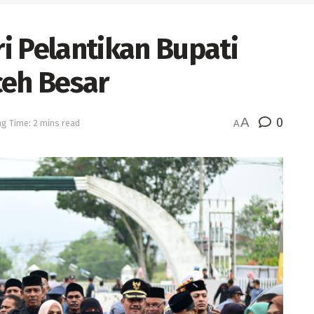
i Pelantikan Bupati
ceh Besar
A
0
g Time: 2 mins read
A