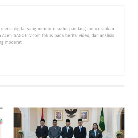
 media digital yang memberi sudut pandang mencerahkan
a Aceh. SAGOETV.com fokus pada berita, video, dan analisis
ng moderat.