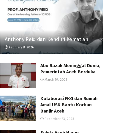
Anthony Reid dan Kenduri Kematian
February 8, 2026
Abu Razak Meninggal Dunia,
Pemerintah Aceh Berduka
March 19, 2025
Kolaborasi FKG dan Rumah
Amal USK Bantu Korban
Banjir Aceh
December 23, 2025
Sekda Aceh Harap