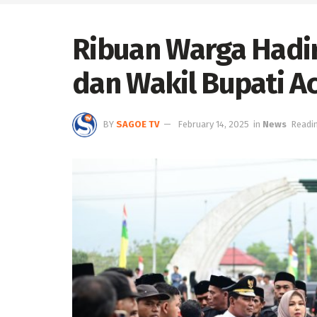
Ribuan Warga Hadir
dan Wakil Bupati A
BY
SAGOE TV
February 14, 2025
in
News
Readin