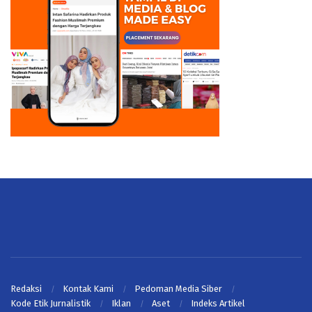
Redaksi
Kontak Kami
Pedoman Media Siber
Kode Etik Jurnalistik
Iklan
Aset
Indeks Artikel