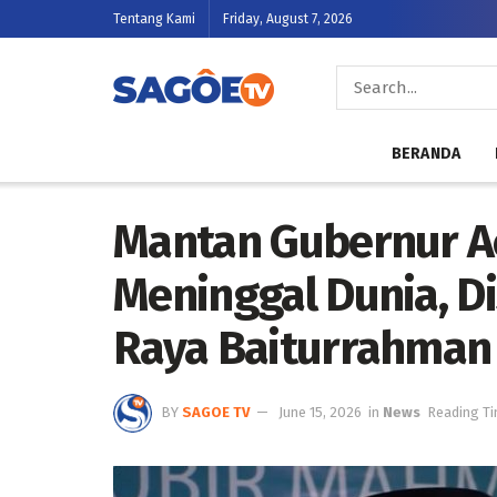
Tentang Kami
Friday, August 7, 2026
BERANDA
Mantan Gubernur Ac
Meninggal Dunia, Di
Raya Baiturrahman
BY
SAGOE TV
June 15, 2026
in
News
Reading Ti