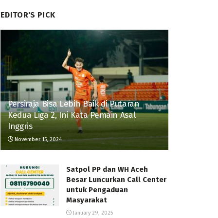
EDITOR'S PICK
Persiraja Bisa Lebih Baik di Putaran
Kedua Liga 2, Ini Kata Pemain Asal
Inggris
November 15, 2024
Satpol PP dan WH Aceh
Besar Luncurkan Call Center
untuk Pengaduan
Masyarakat
January 29, 2025