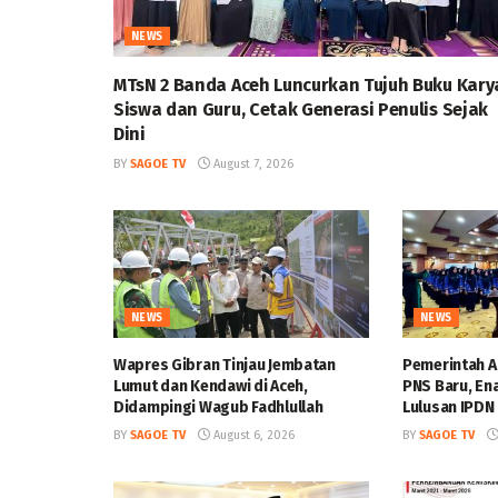
NEWS
MTsN 2 Banda Aceh Luncurkan Tujuh Buku Kary
Siswa dan Guru, Cetak Generasi Penulis Sejak
Dini
BY
SAGOE TV
August 7, 2026
NEWS
NEWS
Wapres Gibran Tinjau Jembatan
Pemerintah A
Lumut dan Kendawi di Aceh,
PNS Baru, En
Didampingi Wagub Fadhlullah
Lulusan IPDN
BY
SAGOE TV
August 6, 2026
BY
SAGOE TV