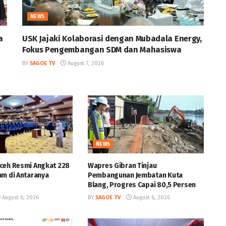
NEWS
a
USK Jajaki Kolaborasi dengan Mubadala Energy,
Fokus Pengembangan SDM dan Mahasiswa
BY
SAGOE TV
August 7, 2026
NEWS
ceh Resmi Angkat 228
Wapres Gibran Tinjau
am di Antaranya
Pembangunan Jembatan Kuta
Blang, Progres Capai 80,5 Persen
August 6, 2026
BY
SAGOE TV
August 6, 2026