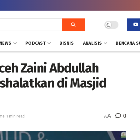
NEWS
PODCAST
BISNIS
ANALISIS
BENCANA S
eh Zaini Abdullah
shalatkan di Masjid
A
0
me: 1 min read
A