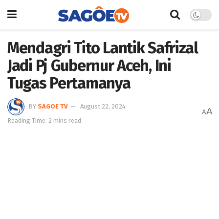
Mendagri Tito Lantik Safrizal
Jadi Pj Gubernur Aceh, Ini
Tugas Pertamanya
BY
SAGOE TV
August 22, 2024
A
A
Reading Time: 2 mins read