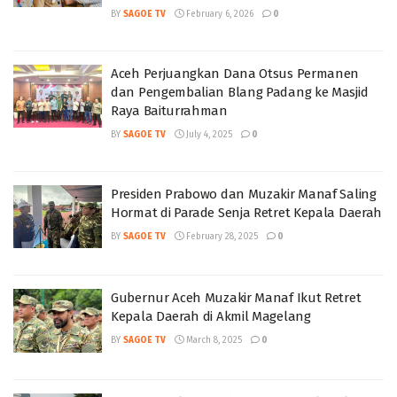
BY
SAGOE TV
February 6, 2026
0
Aceh Perjuangkan Dana Otsus Permanen
dan Pengembalian Blang Padang ke Masjid
Raya Baiturrahman
BY
SAGOE TV
July 4, 2025
0
Presiden Prabowo dan Muzakir Manaf Saling
Hormat di Parade Senja Retret Kepala Daerah
BY
SAGOE TV
February 28, 2025
0
Gubernur Aceh Muzakir Manaf Ikut Retret
Kepala Daerah di Akmil Magelang
BY
SAGOE TV
March 8, 2025
0