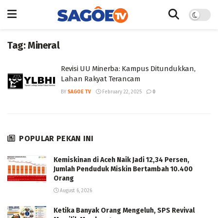
Tag:
Mineral
Revisi UU Minerba: Kampus Ditundukkan,
Lahan Rakyat Terancam
BY
SAGOE TV
February 22, 2025
0
POPULAR PEKAN INI
Kemiskinan di Aceh Naik Jadi 12,34 Persen,
Jumlah Penduduk Miskin Bertambah 10.400
Orang
August 6, 2026
Ketika Banyak Orang Mengeluh, SPS Revival