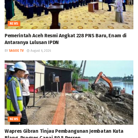
NEWS
Pemerintah Aceh Resmi Angkat 228 PNS Baru, Enam di
Antaranya Lulusan IPDN
BY
SAGOE TV
August 6, 2026
NEWS
Wapres Gibran Tinjau Pembangunan Jembatan Kuta
Blang, Progres Capai 80,5 Persen