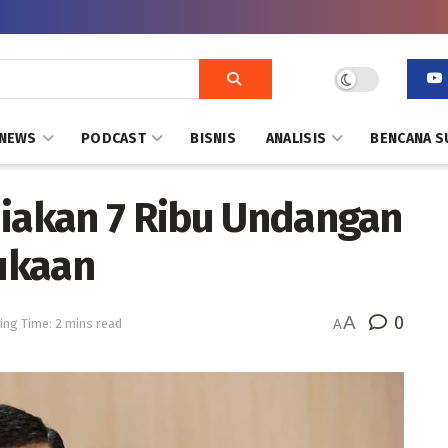
NEWS
PODCAST
BISNIS
ANALISIS
BENCANA S
diakan 7 Ribu Undangan
ukaan
A
0
ing Time: 2 mins read
A