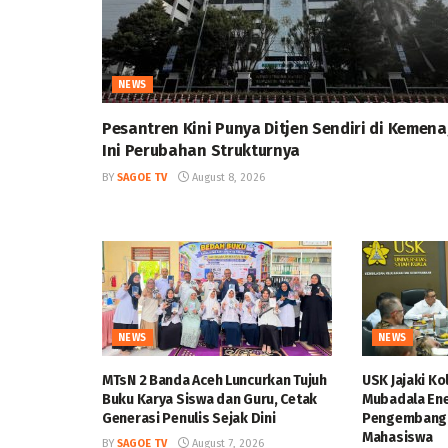
NEWS
Pesantren Kini Punya Ditjen Sendiri di Kemena
Ini Perubahan Strukturnya
BY
SAGOE TV
August 8, 2026
NEWS
NEWS
MTsN 2 Banda Aceh Luncurkan Tujuh
USK Jajaki K
Buku Karya Siswa dan Guru, Cetak
Mubadala Ene
Generasi Penulis Sejak Dini
Pengembang
Mahasiswa
BY
SAGOE TV
August 7, 2026