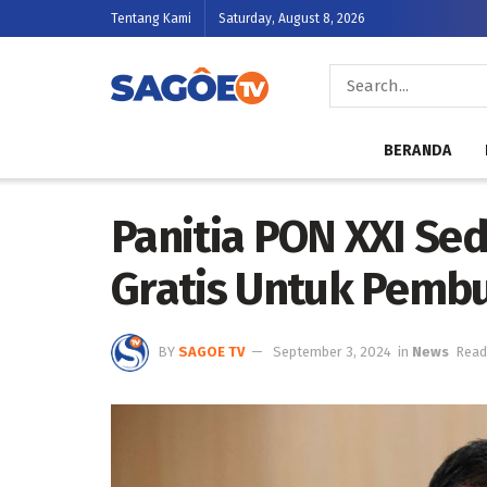
Tentang Kami
Saturday, August 8, 2026
BERANDA
Panitia PON XXI Se
Gratis Untuk Pemb
BY
SAGOE TV
September 3, 2024
in
News
Read