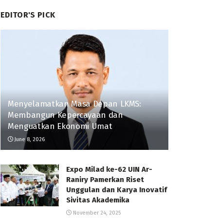
EDITOR'S PICK
Menyelamatkan Masa Depan LKMS:
Membangun Kepercayaan dan
Menguatkan Ekonomi Umat
June 8, 2026
Expo Milad ke-62 UIN Ar-
Raniry Pamerkan Riset
Unggulan dan Karya Inovatif
Sivitas Akademika
November 24, 2025