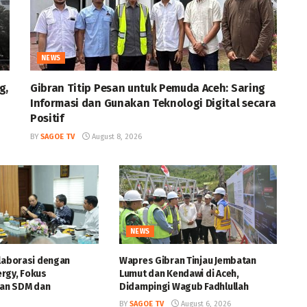
NEWS
g,
Gibran Titip Pesan untuk Pemuda Aceh: Saring
Informasi dan Gunakan Teknologi Digital secara
Positif
BY
SAGOE TV
August 8, 2026
NEWS
olaborasi dengan
Wapres Gibran Tinjau Jembatan
rgy, Fokus
Lumut dan Kendawi di Aceh,
an SDM dan
Didampingi Wagub Fadhlullah
BY
SAGOE TV
August 6, 2026