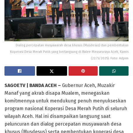
Dialog percepatan musyawarah desa khusus (Musdesus) dan pembentukan
Koperasi Desa Merah Putih yang berlangsung di Balee Meuseuraya Aceh, Kamis
(22/5/2025). Foto: Adpim
SAGOETV | BANDA ACEH –
Gubernur Aceh, Muzakir
Manaf yang akrab disapa Mualem, menegaskan
komitmennya untuk mendukung penuh menyukseskan
program nasional Koperasi Desa Merah Putih di seluruh
wilayah Aceh. Hal ini disampaikan langsung saat
peluncuran dan dialog percepatan musyawarah desa
khusus (Musdesus) serta pembentukan koperasi desa