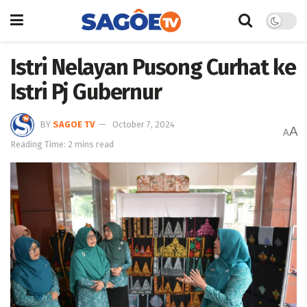
Istri Nelayan Pusong Curhat ke
Istri Pj Gubernur
BY
SAGOE TV
October 7, 2024
A
A
Reading Time: 2 mins read