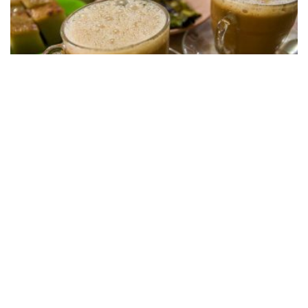
NEWS
Sangerday Fest 2026 Digelar di Museum Tsunami Aceh,
Ini Jadwal dan Rangkaian Acaranya
BY
SAGOE TV
August 5, 2026