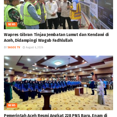
NEWS
Wapres Gibran Tinjau Jembatan Lumut dan Kendawi di
Aceh, Didampingi Wagub Fadhlullah
BY
SAGOE TV
August 6, 2026
NEWS
Pemerintah Aceh Resmi Angkat 228 PNS Baru, Enam di