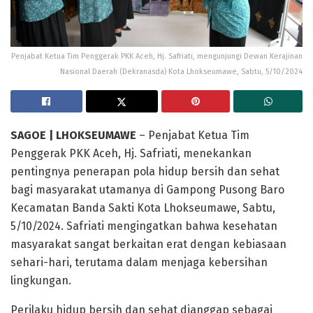
Penjabat Ketua Tim Penggerak PKK Aceh, Hj. Safriati, mengunjungi Dewan Kerajinan
Nasional Daerah (Dekranasda) Kota Lhokseumawe, Sabtu, 5/10/2024
SAGOE | LHOKSEUMAWE
– Penjabat Ketua Tim
Penggerak PKK Aceh, Hj. Safriati, menekankan
pentingnya penerapan pola hidup bersih dan sehat
bagi masyarakat utamanya di Gampong Pusong Baro
Kecamatan Banda Sakti Kota Lhokseumawe, Sabtu,
5/10/2024. Safriati mengingatkan bahwa kesehatan
masyarakat sangat berkaitan erat dengan kebiasaan
sehari-hari, terutama dalam menjaga kebersihan
lingkungan.
Perilaku hidup bersih dan sehat dianggap sebagai