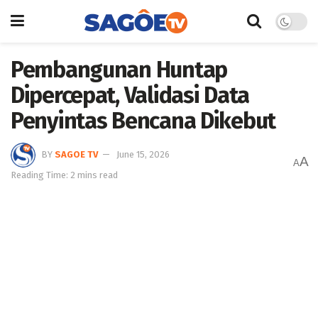
Pembangunan Huntap
Dipercepat, Validasi Data
Penyintas Bencana Dikebut
BY
SAGOE TV
June 15, 2026
A
A
Reading Time: 2 mins read