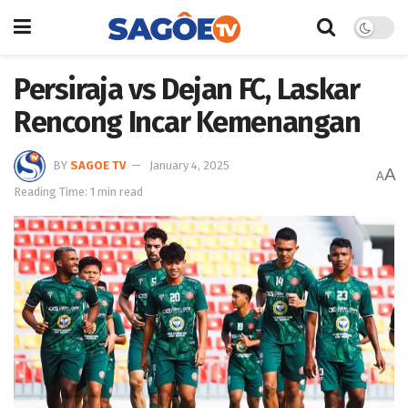
Persiraja vs Dejan FC, Laskar
Rencong Incar Kemenangan
BY
SAGOE TV
January 4, 2025
A
A
Reading Time: 1 min read