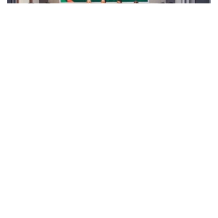
OLAHRAGA
Abeh Ubee Abeh BSN Championship 2026 Perebutkan
Hadiah Rp175 Juta, 16 Tim Siap Bertarung
BY
SAGOE TV
May 7, 2026
OLAHRAGA
Persiraja vs PSMS Medan Hari Ini: Derbi Sumatera