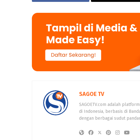
SAGOE TV
SAGOETV.com adalah platform
di Indonesia, berbasis di Band
dengan berbagai sudut panda