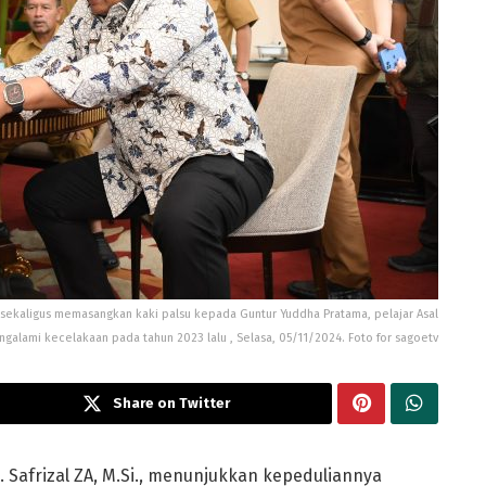
n sekaligus memasangkan kaki palsu kepada Guntur Yuddha Pratama, pelajar Asal
alami kecelakaan pada tahun 2023 lalu , Selasa, 05/11/2024. Foto for sagoetv
Share on Twitter
 Safrizal ZA, M.Si., menunjukkan kepeduliannya