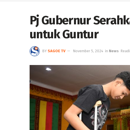
Pj Gubernur Serahk
untuk Guntur
BY
SAGOE TV
November 5, 2024
in
News
Readi