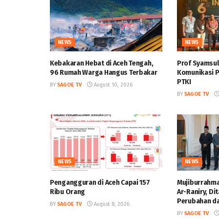
NEWS
NEWS
Kebakaran Hebat di Aceh Tengah,
Prof Syamsul
96 Rumah Warga Hangus Terbakar
Komunikasi P
PTKI
BY
SAGOE TV
August 10, 2026
BY
SAGOE TV
NEWS
NEWS
Pengangguran di Aceh Capai 157
Mujiburrahma
Ribu Orang
Ar-Raniry, D
Perubahan da
BY
SAGOE TV
August 8, 2026
BY
SAGOE TV