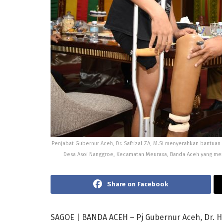
Penjabat Gubernur Aceh, Dr. Safrizal ZA, M.Si menyerahkan bantua
Desa Asoi Nanggroe, Kecamatan Meuraxa, Banda Aceh yang meng
Share on Facebook
SAGOE | BANDA ACEH – Pj Gubernur Aceh, Dr. H.