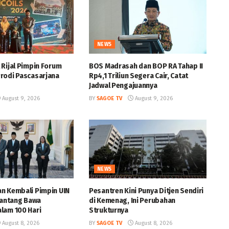
NEWS
 Rijal Pimpin Forum
BOS Madrasah dan BOP RA Tahap II
rodi Pascasarjana
Rp4,1 Triliun Segera Cair, Catat
Jadwal Pengajuannya
August 9, 2026
BY
SAGOE TV
August 9, 2026
NEWS
n Kembali Pimpin UIN
Pesantren Kini Punya Ditjen Sendiri
itantang Bawa
di Kemenag, Ini Perubahan
lam 100 Hari
Strukturnya
August 8, 2026
BY
SAGOE TV
August 8, 2026