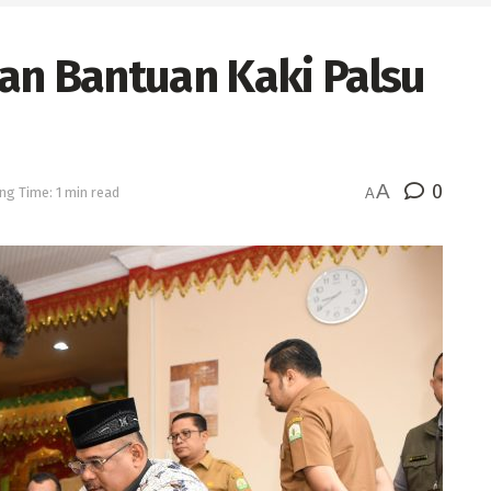
an Bantuan Kaki Palsu
A
0
ng Time: 1 min read
A