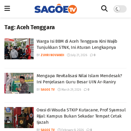
Tag:
Aceh Tenggara
Warga Isi BBM di Aceh Tenggara Kini Wajib
Tunjukkan STNK, Ini Aturan Lengkapnya
BY
ZUHRI NOVIANDI
July 21, 2026
0
Mengapa Revitalisasi Nilai Islam Mendesak?
Ini Penjelasan Guru Besar UIN Ar-Raniry
BY
SAGOE TV
March 29, 2026
0
Orasi di Wisuda STKIP Kutacane, Prof Syamsul
Rijal: Kampus Bukan Sekadar Tempat Cetak
Ijazah
BY
SAGOE TV
February 8, 2026
0