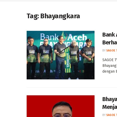
Tag:
Bhayangkara
Bank 
Berha
BY
SAGOE 
SAGOE T
Bhayangk
dengan B
Bhaya
Menja
BY
SAGOE 