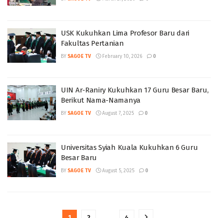
USK Kukuhkan Lima Profesor Baru dari
Fakultas Pertanian
BY
SAGOE TV
February 10, 2026
0
UIN Ar-Raniry Kukuhkan 17 Guru Besar Baru,
Berikut Nama-Namanya
BY
SAGOE TV
August 7, 2025
0
Universitas Syiah Kuala Kukuhkan 6 Guru
Besar Baru
BY
SAGOE TV
August 5, 2025
0
1
2
…
4