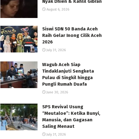
Nyak Dhien & Kahlil Gibran
August 6, 2026
Siswi SDN 50 Banda Aceh
Raih Gelar Inong Cilik Aceh
2026
July 31, 2026
Wagub Aceh Siap
Tindaklanjuti Sengketa
Pulau di Singkil hingga
Pungli Rumah Duafa
June 30, 2026
SPS Revival Usung
“Meutaloe”: Ketika Bunyi,
Manusia, dan Gagasan
Saling Menaut
July 31, 2026