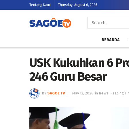
Tentang Kami
Thursday, August 6, 2026
BERANDA
USK Kukuhkan 6 Prof
246 Guru Besar
BY
SAGOE TV
May 12, 2026
in
News
Reading Ti