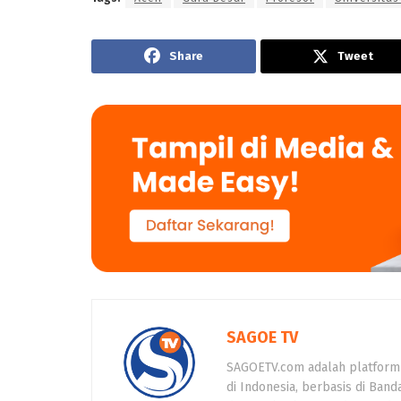
Share
Tweet
SAGOE TV
SAGOETV.com adalah platform
di Indonesia, berbasis di Band