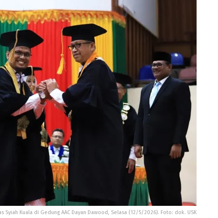
s Syiah Kuala di Gedung AAC Dayan Dawood, Selasa (12/5/2026). Foto: dok. USK