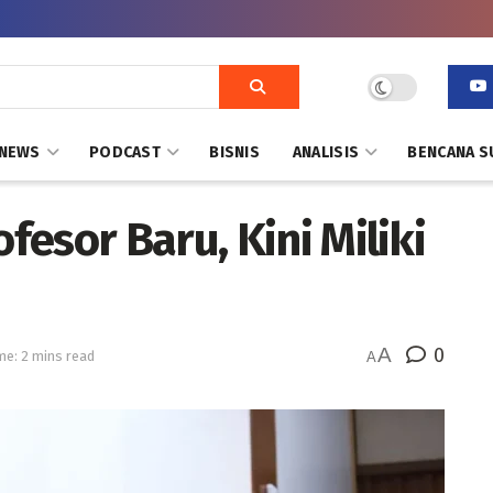
NEWS
PODCAST
BISNIS
ANALISIS
BENCANA S
esor Baru, Kini Miliki
A
0
me: 2 mins read
A