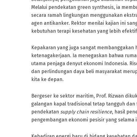
Melalui pendekatan green synthesis, ia memb
secara ramah lingkungan menggunakan ekstrak
agen antikanker. Rektor menilai kajian ini sa
kebutuhan terapi kesehatan yang lebih efekti
Kepakaran yang juga sangat membanggakan hadi
ketenagakerjaan. Ia menegaskan bahwa ruma
utama penjaga denyut ekonomi Indonesia. Ri
dan perlindungan daya beli masyarakat mer
kita ke depan.
Bergeser ke sektor maritim, Prof. Rizwan diku
galangan kapal tradisional tetap tangguh dan
pendekatan
supply chain resilience
, hasil pen
pengembangan ekonomi pesisir yang selama in
Kehadiran energi baru di bidang kesehatan dat