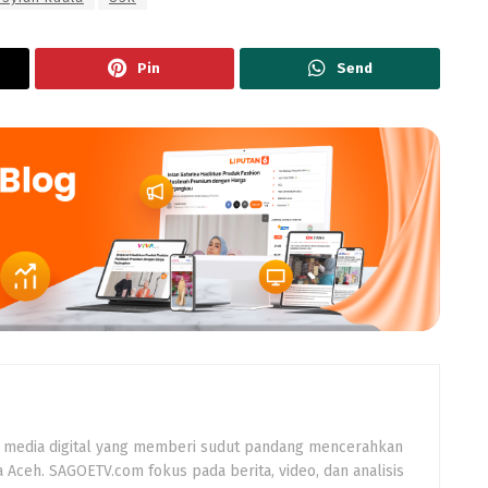
Pin
Send
 media digital yang memberi sudut pandang mencerahkan
a Aceh. SAGOETV.com fokus pada berita, video, dan analisis