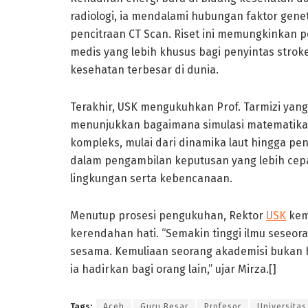
radiologi, ia mendalami hubungan faktor gen
pencitraan CT Scan. Riset ini memungkinkan
medis yang lebih khusus bagi penyintas strok
kesehatan terbesar di dunia.
Terakhir, USK mengukuhkan Prof. Tarmizi yang
menunjukkan bagaimana simulasi matematika
kompleks, mulai dari dinamika laut hingga pe
dalam pengambilan keputusan yang lebih cep
lingkungan serta kebencanaan.
Menutup prosesi pengukuhan, Rektor
USK
kem
kerendahan hati. “Semakin tinggi ilmu seseo
sesama. Kemuliaan seorang akademisi bukan h
ia hadirkan bagi orang lain,” ujar Mirza.[]
Tags:
Aceh
Guru Besar
Profesor
Universitas