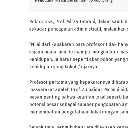
Penduduk Miskin Bertambah 10.400 Orang
Rektor USK, Prof. Mirza Tabrani, dalam samb
sekadar pencapaian administratif, melainkan
“Nilai dari kepakaran para profesor tidak han
sejauh mana ilmu itu mampu menguatkan masy
kehidupan. Ia harus seperti akar pohon yang 
kehidupan yang kokoh,” ujarnya.
Profesor pertama yang kepakarannya diharap
masyarakat adalah Prof. Zumaidar. Melalui b
pesan penting bahwa kearifan lokal seperti ba
potensi besar sebagai sumber pengobatan antid
menjembatani pengetahuan lokal dengan sain
Selanjutnya, pengukuhan juga dilakukan kepad