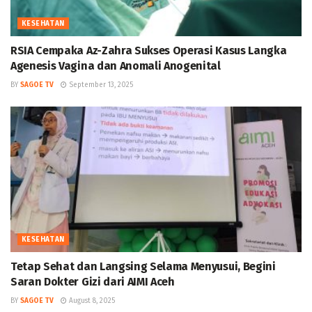
KESEHATAN
RSIA Cempaka Az-Zahra Sukses Operasi Kasus Langka
Agenesis Vagina dan Anomali Anogenital
BY
SAGOE TV
September 13, 2025
KESEHATAN
Tetap Sehat dan Langsing Selama Menyusui, Begini
Saran Dokter Gizi dari AIMI Aceh
BY
SAGOE TV
August 8, 2025