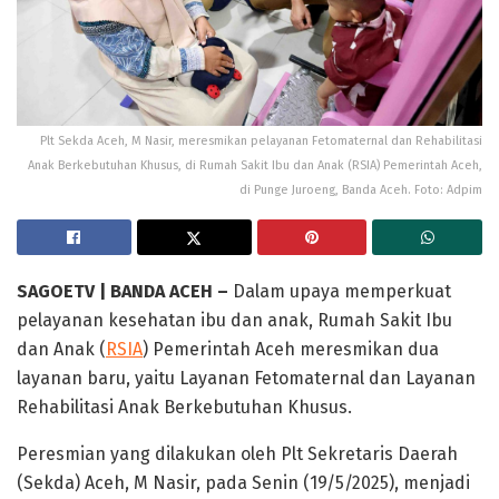
Plt Sekda Aceh, M Nasir, meresmikan pelayanan Fetomaternal dan Rehabilitasi
Anak Berkebutuhan Khusus, di Rumah Sakit Ibu dan Anak (RSIA) Pemerintah Aceh,
di Punge Juroeng, Banda Aceh. Foto: Adpim
SAGOETV | BANDA ACEH –
Dalam upaya memperkuat
pelayanan kesehatan ibu dan anak, Rumah Sakit Ibu
dan Anak (
RSIA
) Pemerintah Aceh meresmikan dua
layanan baru, yaitu Layanan Fetomaternal dan Layanan
Rehabilitasi Anak Berkebutuhan Khusus.
Peresmian yang dilakukan oleh Plt Sekretaris Daerah
(Sekda) Aceh, M Nasir, pada Senin (19/5/2025), menjadi