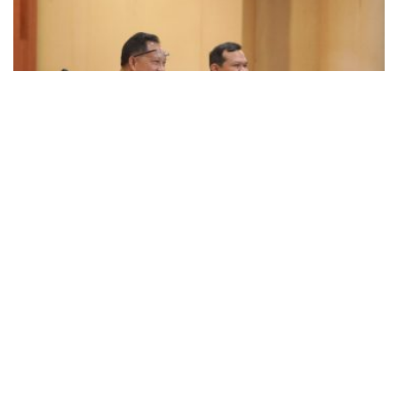
NEWS
Wagub Aceh Minta Tambahan Pasokan Semen,
Kelangkaan Ancam Rehab-Rekon Pascabencana
BY
SAGOE TV
August 5, 2026