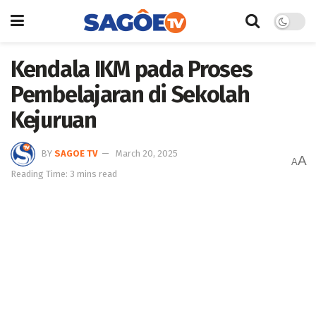
Kendala IKM pada Proses
Pembelajaran di Sekolah
Kejuruan
BY
SAGOE TV
March 20, 2025
A
A
Reading Time: 3 mins read