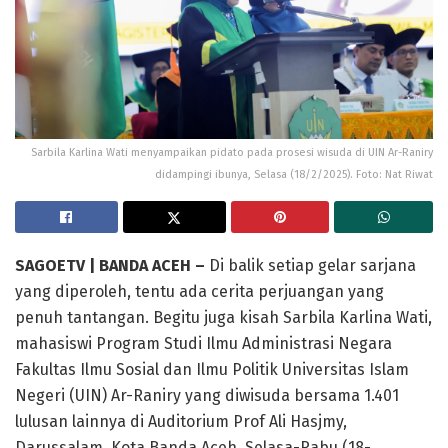
Sarbila Karlina Wati menyampaikan pidato pada prosesi wisuda di UIN Ar-Raniry
didampingi ibunya, Selasa (18/2/2025). Foto: Nat Riwat
SAGOETV | BANDA ACEH –
Di balik setiap gelar sarjana
yang diperoleh, tentu ada cerita perjuangan yang
penuh tantangan. Begitu juga kisah Sarbila Karlina Wati,
mahasiswi Program Studi Ilmu Administrasi Negara
Fakultas Ilmu Sosial dan Ilmu Politik Universitas Islam
Negeri (UIN) Ar-Raniry yang diwisuda bersama 1.401
lulusan lainnya di Auditorium Prof Ali Hasjmy,
Darussalam, Kota Banda Aceh, Selasa-Rabu (18-