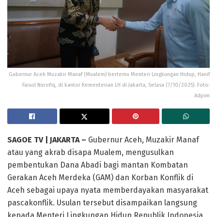
Gubernur Aceh Muzakir Manaf (Mualem) bertemu Menteri Lingkungan Hidup, Hanif
Faisol Nurofiq, di kantor Kementerian LH di Jakarta, Selasa (7/10/2025). Foto:
Adpim
SAGOE TV | JAKARTA –
Gubernur Aceh, Muzakir Manaf
atau yang akrab disapa Mualem, mengusulkan
pembentukan Dana Abadi bagi mantan Kombatan
Gerakan Aceh Merdeka (GAM) dan Korban Konflik di
Aceh sebagai upaya nyata memberdayakan masyarakat
pascakonflik. Usulan tersebut disampaikan langsung
kepada Menteri Lingkungan Hidup Republik Indonesia,