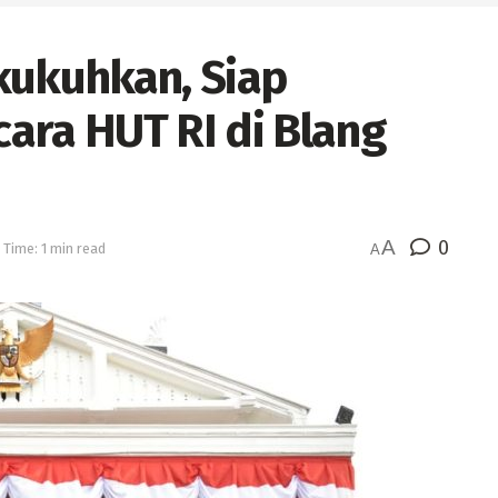
kukuhkan, Siap
ara HUT RI di Blang
A
0
 Time: 1 min read
A