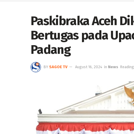
Paskibraka Aceh Di
Bertugas pada Upac
Padang
BY
SAGOE TV
August 16, 2024
in
News
Reading