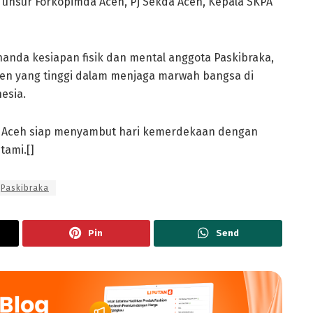
 unsur Forkopimda Aceh, Pj Sekda Aceh, Kepala SKPA
nda kesiapan fisik dan mental anggota Paskibraka,
men yang tinggi dalam menjaga marwah bangsa di
esia.
a, Aceh siap menyambut hari kemerdekaan dengan
tami.[]
Paskibraka
Pin
Send