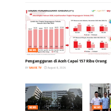
NEWS
Pengangguran di Aceh Capai 157 Ribu Orang
BY
SAGOE TV
August 8, 2026
NEWS
NEWS