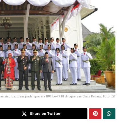
an siap bertugas pada upacara HUT ke-79 RI di lapangan Blang Padang. Foto: IST
Share on Twitter