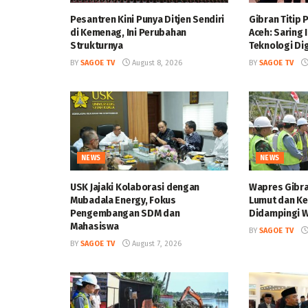
Pesantren Kini Punya Ditjen Sendiri
Gibran Titip
di Kemenag, Ini Perubahan
Aceh: Saring
Strukturnya
Teknologi Dig
BY
SAGOE TV
August 8, 2026
BY
SAGOE TV
NEWS
NEWS
USK Jajaki Kolaborasi dengan
Wapres Gibra
Mubadala Energy, Fokus
Lumut dan Ke
Pengembangan SDM dan
Didampingi W
Mahasiswa
BY
SAGOE TV
BY
SAGOE TV
August 7, 2026