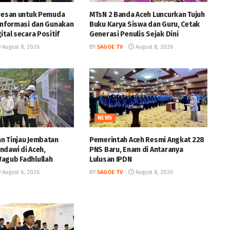
 Pesan untuk Pemuda
MTsN 2 Banda Aceh Luncurkan Tujuh
 Informasi dan Gunakan
Buku Karya Siswa dan Guru, Cetak
ital secara Positif
Generasi Penulis Sejak Dini
August 8, 2026
BY
SAGOE TV
August 8, 2026
NEWS
n Tinjau Jembatan
Pemerintah Aceh Resmi Angkat 228
ndawi di Aceh,
PNS Baru, Enam di Antaranya
agub Fadhlullah
Lulusan IPDN
August 6, 2026
BY
SAGOE TV
August 8, 2026