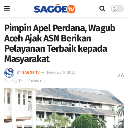
Pimpin Apel Perdana, Wagub
Aceh Ajak ASN Berikan
Pelayanan Terbaik kepada
Masyarakat
BY
SAGOE TV
February 17, 2025
A
A
Reading Time: 2 mins read