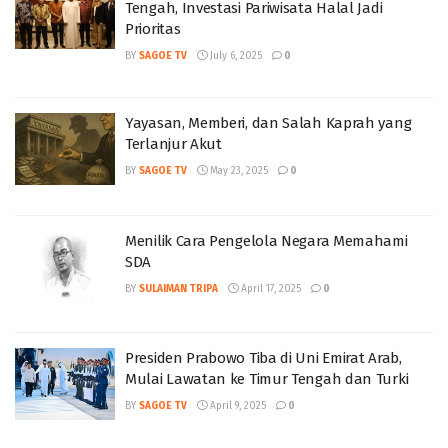
Tengah, Investasi Pariwisata Halal Jadi
Prioritas
BY
SAGOE TV
July 6, 2025
0
Yayasan, Memberi, dan Salah Kaprah yang
Terlanjur Akut
BY
SAGOE TV
May 23, 2025
0
Menilik Cara Pengelola Negara Memahami
SDA
BY
SULAIMAN TRIPA
April 17, 2025
0
Presiden Prabowo Tiba di Uni Emirat Arab,
Mulai Lawatan ke Timur Tengah dan Turki
BY
SAGOE TV
April 9, 2025
0