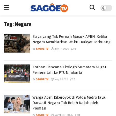
Tag:
Negara
Biaya yang Tak Pernah Masuk APBN: Ketika
Negara Membiarkan Waktu Rakyat Terbuang
BY
SAGOE TV
July 17, 2026
0
Korban Bencana Ekologis Sumatera Gugat
Pemerintah ke PTUN Jakarta
BY
SAGOE TV
May 7, 2026
0
Warga Aceh Dikeroyok di Polda Metro Jaya,
Darwati: Negara Tak Boleh Kalah oleh
Preman
BY
SAGOE TV
March 30, 2026
0