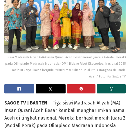
Siswi Madrasah Aliyah (MA) Insan Qurani Aceh Besar meraih Juara 2 (Medali Perak)
pada Olimpiade Madrasah Indonesia (OMI) Bidang Riset Ekoteologi Nasional 2025
melalui karya ilmiah berjudul “Akulturasi Kuliner Halal Etnis Tionghoa di Banda
Aceh.” Foto: for Sagoe TV
SAGOE TV | BANTEN –
Tiga siswi Madrasah Aliyah (MA)
Insan Qurani Aceh Besar kembali mengharumkan nama
Aceh di tingkat nasional. Mereka berhasil meraih Juara 2
(Medali Perak) pada Olimpiade Madrasah Indonesia