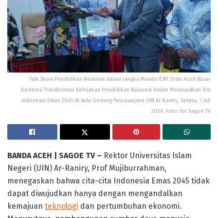
Talk Show Pendidikan Nasional dalam rangka Musda ICMI Orda Aceh Besar
bertema Transformasi Kebijakan Pendidikan Nasional dalam Mewujudkan Visi
Indonesia Emas 2045 di Aula Gedung Pascasarjana UIN Ar-Raniry, Selasa, 7 Juli
2026. Foto: for Sagoe TV
BANDA ACEH | SAGOE TV –
Rektor Universitas Islam
Negeri (UIN) Ar-Raniry, Prof Mujiburrahman,
menegaskan bahwa cita-cita Indonesia Emas 2045 tidak
dapat diwujudkan hanya dengan mengandalkan
kemajuan
teknologi
dan pertumbuhan ekonomi.