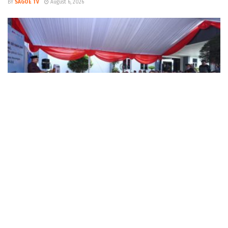
BY
SAGOE TV
August 6, 2026
NEWS
Pemerintah Sebar 5,5 Juta Buku Bacaan Bermutu untuk
Perkuat Literasi Anak Indonesia
BY
SAGOE TV
August 5, 2026